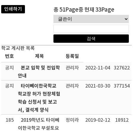
인쇄하기
총 51Page중 현재 33Page
학교 게시판 목록
번호
제목
등록일
본교 입학 및 전입학
공지
관리자
2022-11-04
327622
안내
타이뻬이한국학교
공지
관리자
2021-03-30
377154
학교장 허가 현장체험
학습 신청서 및 보고
서, 결석계 양식
185
2019학년도 타이뻬
정미라
2019-02-12
18912
이한국학교 부설토요