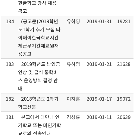
한글학교 강사 채용
공고
184
(공고문)2019학년
유하영
2019-01-31
19281
도1학기 추가 모집 타
이뻬이한국학교시간
제근무기간제교원채
용공고
183
2019학년도 납입금
유하영
2019-01-21
21628
인상 및 급식 통학버
스 운영방식 결정 안
내
182
2018학년도 2학기
이지훈
2019-01-17
19072
학교신문
181
본교에서 대만내 인
김성룡
2019-01-11
20639
가학교 또는 미인가학
교로의 전출안내