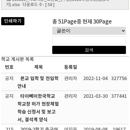
기).xlsx
다운로드 수 : [ 58 ]
인쇄하기
총 51Page중 현재 30Page
학교 게시판 목록
번호
제목
등록일
본교 입학 및 전입학
공지
관리자
2022-11-04
327756
안내
타이뻬이한국학교
공지
관리자
2021-03-30
377441
학교장 허가 현장체험
학습 신청서 및 보고
서, 결석계 양식
215
2019-2학기 중국어
이지은
2019-08-08
19617