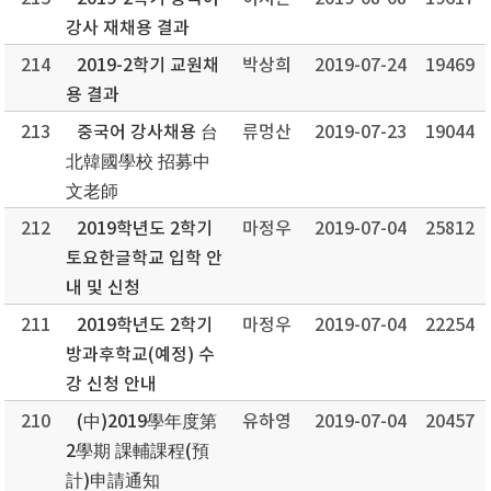
강사 재채용 결과
214
2019-2학기 교원채
박상희
2019-07-24
19469
용 결과
213
중국어 강사채용 台
류멍산
2019-07-23
19044
北韓國學校 招募中
文老師
212
2019학년도 2학기
마정우
2019-07-04
25812
토요한글학교 입학 안
내 및 신청
211
2019학년도 2학기
마정우
2019-07-04
22254
방과후학교(예정) 수
강 신청 안내
210
(中)2019學年度第
유하영
2019-07-04
20457
2學期 課輔課程(預
計)申請通知