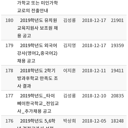
가학교 또는 미인가학
교로의 전출안내
180
2019학년도 유치원
김성룡
2018-12-17
21901
교육지원사 보조원 채
용 공고
179
2019학년도 외국어
김지영
2018-12-17
19359
강사(영어2,중국어2)
채용 공고
178
2018학년도 2학기
이지훈
2018-12-11
19411
방과후학교 만족도 조
사 결과
177
2019학년도_타이
김성룡
2018-12-10
20835
뻬이한국학교_전임교
사_추가채용 공고
176
2019학년도 5,6학
박상희
2018-12-05
18248