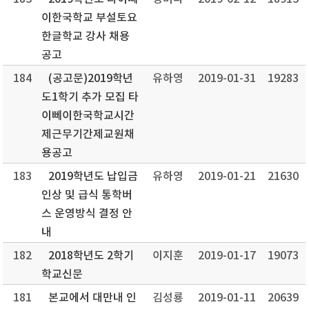
이한국학교 부설토요
한글학교 강사 채용
공고
184
(공고문)2019학년
유하영
2019-01-31
19283
도1학기 추가 모집 타
이뻬이한국학교시간
제근무기간제교원채
용공고
183
2019학년도 납입금
유하영
2019-01-21
21630
인상 및 급식 통학버
스 운영방식 결정 안
내
182
2018학년도 2학기
이지훈
2019-01-17
19073
학교신문
181
본교에서 대만내 인
김성룡
2019-01-11
20639