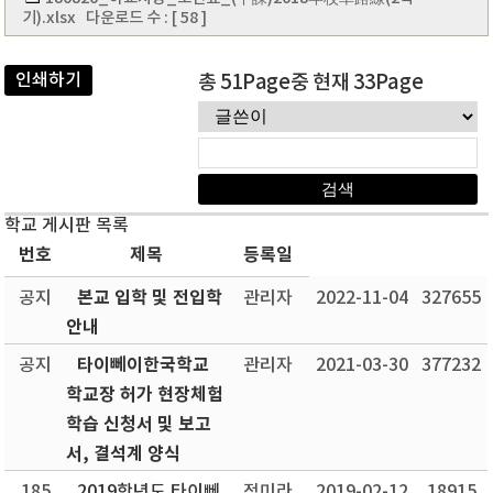
기).xlsx
다운로드 수 : [ 58 ]
인쇄하기
총 51Page중 현재 33Page
학교 게시판 목록
번호
제목
등록일
본교 입학 및 전입학
공지
관리자
2022-11-04
327655
안내
타이뻬이한국학교
공지
관리자
2021-03-30
377232
학교장 허가 현장체험
학습 신청서 및 보고
서, 결석계 양식
185
2019학년도 타이뻬
정미라
2019-02-12
18915