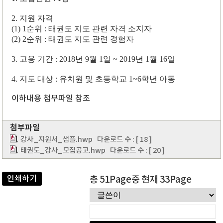
2.
지원 자격
(1) 1
순위
:
태권도 지도 관련 자격 소지자
(2) 2
순위
:
태권도 지도 관련 경험자
3.
고용 기간
: 2018
년
9
월
1
일
~ 2019
년
1
월
16
일
4.
지도 대상
:
유치원 및 초등학교
1~6
학년 아동
이하내용 첨부파일 참조
첨부파일
강사_지원서_샘플.hwp
다운로드 수 : [ 18 ]
태권도_강사_모집공고.hwp
다운로드 수 : [ 20 ]
인쇄하기
총 51Page중 현재 33Page