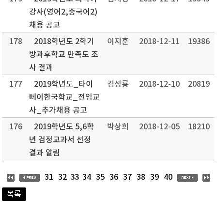
강사(영어2,중국어2)
채용 공고
178
2018학년도 2학기
이지훈
2018-12-11
19386
방과후학교 만족도 조
사 결과
177
2019학년도_타이
김성룡
2018-12-10
20819
뻬이한국학교_전임교
사_추가채용 공고
176
2019학년도 5,6학
박상희
2018-12-05
18210
년 검정교과서 선정
결과 알림
33
31
32
34
35
36
37
38
39
40
목록