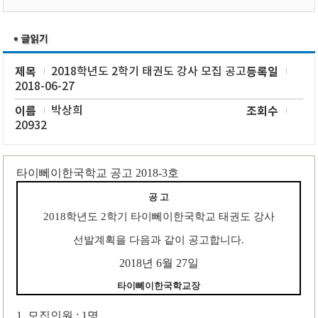
제목
2018학년도 2학기 태권도 강사 모집 공고
등록일
2018-06-27
이름
박상희
조회수
20932
타이뻬이한국학교 공고
2018-3
호
공 고
2018
학년도
2
학기 타이뻬이한국학교 태권도 강사
선발계획을 다음과 같이 공고합니다
.
2018
년
6
월
27
일
타이뻬이한국학교장
1.
모집인원
: 1
명