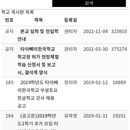
학교 게시판 목록
번호
제목
등록일
본교 입학 및 전입학
공지
관리자
2022-11-04
325910
안내
타이뻬이한국학교
공지
관리자
2021-03-30
375274
학교장 허가 현장체험
학습 신청서 및 보고
서, 결석계 양식
185
2019학년도 타이뻬
정미라
2019-02-12
18889
이한국학교 부설토요
한글학교 강사 채용
공고
184
(공고문)2019학년
유하영
2019-01-31
19251
도1학기 추가 모집 타