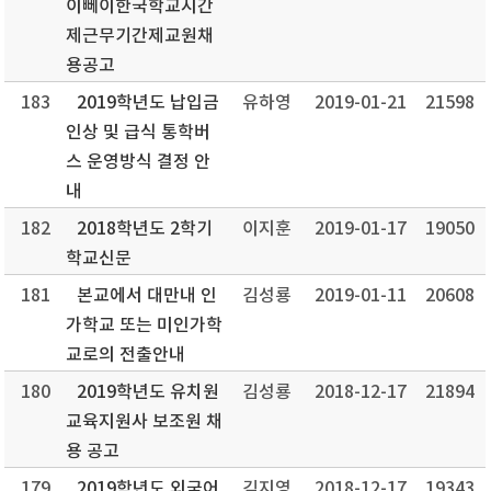
이뻬이한국학교시간
제근무기간제교원채
용공고
183
2019학년도 납입금
유하영
2019-01-21
21598
인상 및 급식 통학버
스 운영방식 결정 안
내
182
2018학년도 2학기
이지훈
2019-01-17
19050
학교신문
181
본교에서 대만내 인
김성룡
2019-01-11
20608
가학교 또는 미인가학
교로의 전출안내
180
2019학년도 유치원
김성룡
2018-12-17
21894
교육지원사 보조원 채
용 공고
179
2019학년도 외국어
김지영
2018-12-17
19343