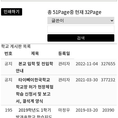
인쇄하기
총 51Page중 현재 32Page
학교 게시판 목록
번호
제목
등록일
본교 입학 및 전입학
공지
관리자
2022-11-04
327655
안내
타이뻬이한국학교
공지
관리자
2021-03-30
377232
학교장 허가 현장체험
학습 신청서 및 보고
서, 결석계 양식
195
2019학년도 1학기
마정우
2019-03-20
20390
방과후학교 학습지도