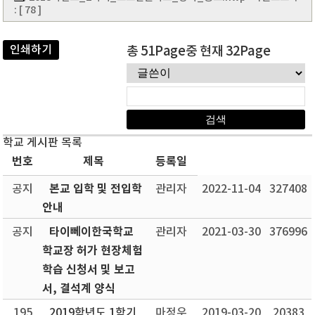
: [ 78 ]
인쇄하기
총 51Page중 현재 32Page
학교 게시판 목록
번호
제목
등록일
본교 입학 및 전입학
공지
관리자
2022-11-04
327408
안내
타이뻬이한국학교
공지
관리자
2021-03-30
376996
학교장 허가 현장체험
학습 신청서 및 보고
서, 결석계 양식
195
2019학년도 1학기
마정우
2019-03-20
20383