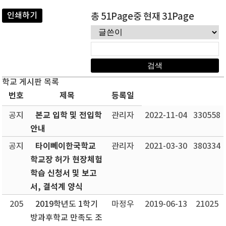
인쇄하기
총 51Page중 현재 31Page
학교 게시판 목록
번호
제목
등록일
본교 입학 및 전입학
공지
관리자
2022-11-04
330558
안내
타이뻬이한국학교
공지
관리자
2021-03-30
380334
학교장 허가 현장체험
학습 신청서 및 보고
서, 결석계 양식
205
2019학년도 1학기
마정우
2019-06-13
21025
방과후학교 만족도 조