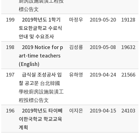
廚房設施裝潢工程投
標公告文
199
2019학년도 1학기
마정우
2019-05-20
19128
토요한글학교 수료식
안내 및 수요조사
198
2019 Notice for p
김성룡
2019-05-08
19632
art-time teachers
(English)
197
급식실 조성공사 입
유하영
2019-04-24
21566
찰 공고문 台北韓國
學校廚房設施裝潢工
程投標公告文
196
2019학년도 타이뻬
이지은
2019-04-15
24103
이한국학교 학교교육
계획