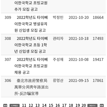
이한국학교 초빙교원
추가 모집 공고
309
2022학년도 타이뻬
박정민
2021-10-20
18664
이한국학교 병설유치
원 신입생 모집 공고
308
2022학년도 타이뻬
관리자
2021-10-18
17493
이한국학교 초등 1학
년 신입생 모집 공고
307
2022학년도 타이뻬
주성재
2021-10-08
19417
이한국학교 초빙교원
채용 공고
306
臺北市政府警察局
류멍산
2021-09-15
17861
萬華分局靑年路派出
所-反詐騙宣導
20
11
12
13
14
15
16
17
18
19