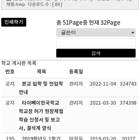
채용.hwp
다운로드 수 : [ 89 ]
인쇄하기
총 51Page중 현재 32Page
학교 게시판 목록
번호
제목
등록일
본교 입학 및 전입학
공지
관리자
2022-11-04
324743
안내
타이뻬이한국학교
공지
관리자
2021-03-30
374398
학교장 허가 현장체험
학습 신청서 및 보고
서, 결석계 양식
195
2019학년도 1학기
마정우
2019-03-20
20327