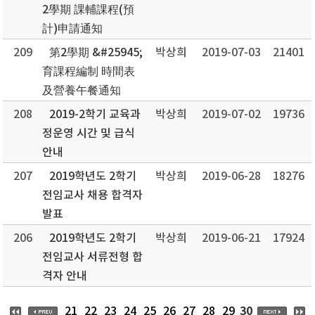
2學期 課輔課程(預
計)申請通知
209
第2學期 &#25945;
박상희
2019-07-03
21401
育課程編制 時間表
及營養午餐通知
208
2019-2학기 교육과
박상희
2019-07-02
19736
정운영 시간 및 급식
안내
207
2019학년도 2학기
박상희
2019-06-28
18276
전임교사 채용 합격자
발표
206
2019학년도 2학기
박상희
2019-06-21
17924
전임교사 서류전형 합
격자 안내
30
21
22
23
24
25
26
27
28
29