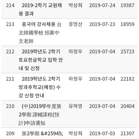
214
2019-2학기 교원채
박상희
2019-07-24
19387
용 결과
213
중국어 강사채용 台
류멍산
2019-07-23
18959
北韓國學校 招募中
文老師
212
2019학년도 2학기
마정우
2019-07-04
25723
토요한글학교 입학 안
내 및 신청
211
2019학년도 2학기
마정우
2019-07-04
22182
방과후학교(예정) 수
강 신청 안내
210
(中)2019學年度第
유하영
2019-07-04
20404
2學期 課輔課程(預
計)申請通知
209
第2學期 &#25945;
박상희
2019-07-03
21307