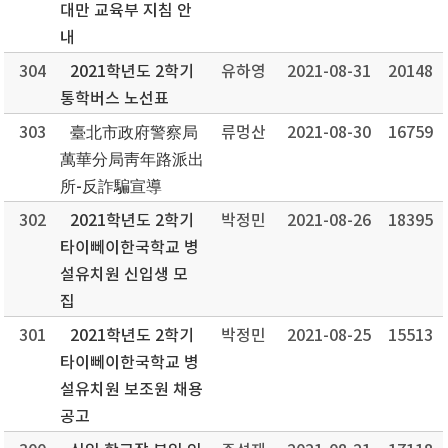
대만 교육부 지침 안
내
304
2021학년도 2학기
유하영
2021-08-31
20148
통학버스 노선표
303
臺北市政府警察局
류멍산
2021-08-30
16759
萬華分局靑年路派出
所-反詐騙宣導
302
2021학년도 2학기
박정민
2021-08-26
18395
타이뻬이한국학교 병
설유치원 신입생 모
집
301
2021학년도 2학기
박정민
2021-08-25
15513
타이뻬이한국학교 병
설유치원 보조원 채용
공고