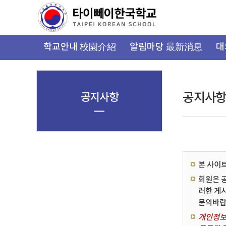
가
기
메
뉴
학교안내 校園介紹
알림마당 最新消息
대
공지사항
공지사
본 사이
회원은 
러한 게
문의바랍
개인정보