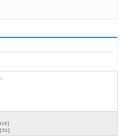
.
14 ]
52 ]