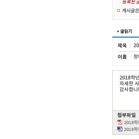
등록된 글
게시글은
제목
2
이름
정
2018학
자세한 사
감사합니
첨부파일
2018
2018