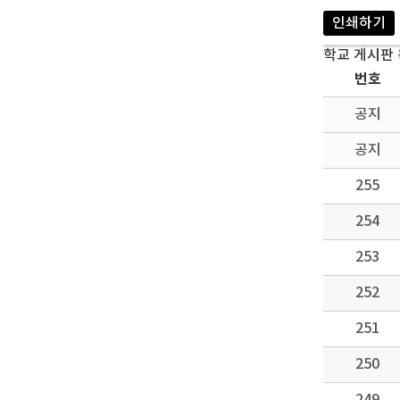
인쇄하기
학교 게시판
번호
공지
공지
255
254
253
252
251
250