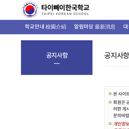
가
기
메
뉴
학교안내 校園介紹
알림마당 最新消息
대
공지사항
공지사
본 사이
회원은 
러한 게
문의바랍
개인정보