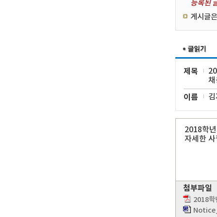
등록된 글
게시글은
제목
2
채
이름
김
2018학
자세한 사
첨부파일
2018
Notice