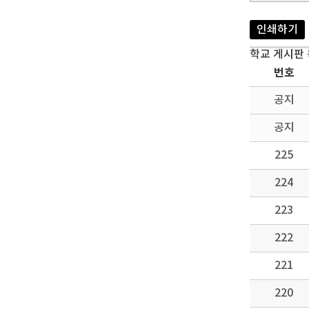
인쇄하기
학교 게시판
번호
공지
공지
225
224
223
222
221
220