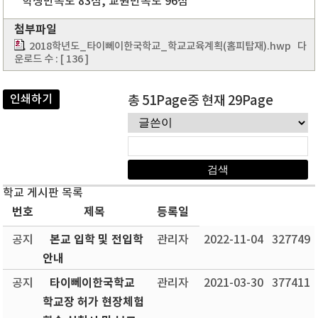
학생만족도 83점, 교원만족도 96점
첨부파일
2018학년도_타이뻬이한국학교_학교교육계획(홈피탑재).hwp
다
운로드 수 : [ 136 ]
인쇄하기
총 51Page중 현재 29Page
학교 게시판 목록
번호
제목
등록일
본교 입학 및 전입학
공지
관리자
2022-11-04
327749
안내
타이뻬이한국학교
공지
관리자
2021-03-30
377411
학교장 허가 현장체험