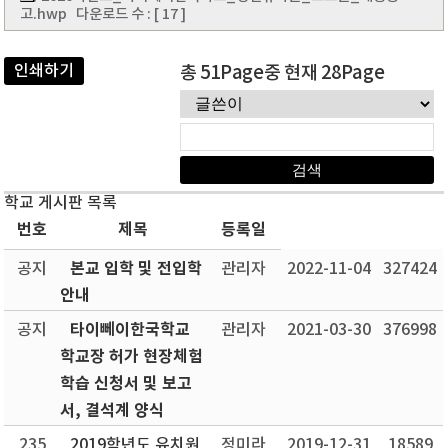
고.hwp
다운로드 수 : [ 17 ]
인쇄하기
총 51Page중 현재 28Page
학교 게시판 목록
번호
제목
등록일
본교 입학 및 전입학
공지
관리자
2022-11-04
327424
안내
타이뻬이한국학교
공지
관리자
2021-03-30
376998
학교장 허가 현장체험
학습 신청서 및 보고
서, 결석계 양식
235
2019학년도 유치원
정미라
2019-12-31
18589