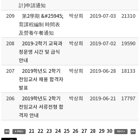
計)申請通知
209
第2學期 &#25945;
박상희
2019-07-03
21310
育課程編制 時間表
及營養午餐通知
208
2019-2학기 교육과
박상희
2019-07-02
19590
정운영 시간 및 급식
안내
207
2019학년도 2학기
박상희
2019-06-28
18133
전임교사 채용 합격자
발표
206
2019학년도 2학기
박상희
2019-06-21
17797
전임교사 서류전형 합
격자 안내
30
21
22
23
24
25
26
27
28
29