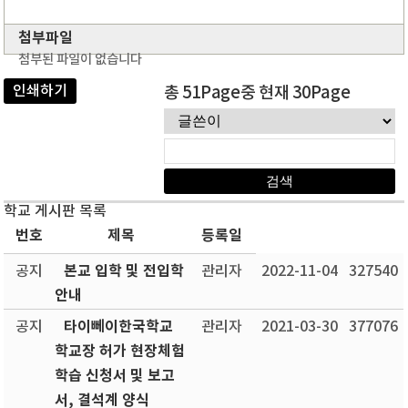
첨부파일
첨부된 파일이 없습니다
인쇄하기
총 51Page중 현재 30Page
학교 게시판 목록
번호
제목
등록일
본교 입학 및 전입학
공지
관리자
2022-11-04
327540
안내
타이뻬이한국학교
공지
관리자
2021-03-30
377076
학교장 허가 현장체험
학습 신청서 및 보고
서, 결석계 양식