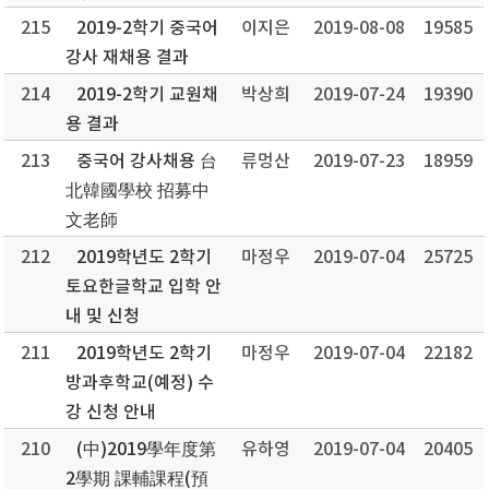
215
2019-2학기 중국어
이지은
2019-08-08
19585
강사 재채용 결과
214
2019-2학기 교원채
박상희
2019-07-24
19390
용 결과
213
중국어 강사채용 台
류멍산
2019-07-23
18959
北韓國學校 招募中
文老師
212
2019학년도 2학기
마정우
2019-07-04
25725
토요한글학교 입학 안
내 및 신청
211
2019학년도 2학기
마정우
2019-07-04
22182
방과후학교(예정) 수
강 신청 안내
210
(中)2019學年度第
유하영
2019-07-04
20405
2學期 課輔課程(預