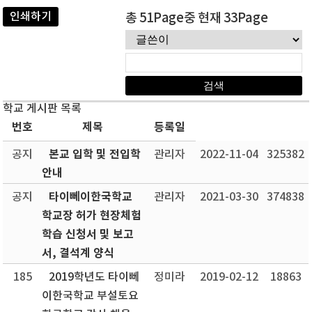
인쇄하기
총 51Page중 현재 33Page
학교 게시판 목록
번호
제목
등록일
본교 입학 및 전입학
공지
관리자
2022-11-04
325382
안내
타이뻬이한국학교
공지
관리자
2021-03-30
374838
학교장 허가 현장체험
학습 신청서 및 보고
서, 결석계 양식
185
2019학년도 타이뻬
정미라
2019-02-12
18863
이한국학교 부설토요