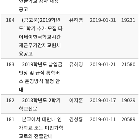
한글학교 강사 채용
공고
184
(공고문)2019학년
유하영
2019-01-31
19231
도1학기 추가 모집 타
이뻬이한국학교시간
제근무기간제교원채
용공고
183
2019학년도 납입금
유하영
2019-01-21
21580
인상 및 급식 통학버
스 운영방식 결정 안
내
182
2018학년도 2학기
이지훈
2019-01-17
19029
학교신문
181
본교에서 대만내 인
김성룡
2019-01-11
20589
가학교 또는 미인가학
교로의 전출안내