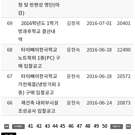
청 및 반편성 명단(마
감)
69
2016학년도 1학기
김정옥
2016-07-01
20401
방과후학교 결산내
역
68
타이뻬이한국학교
윤현숙
2016-06-28
22490
노트북외 1종(PC) 구
매 입찰공고
67
타이뻬이한국학교
윤현숙
2016-06-28
20572
가전제품(냉방기외 3
종) 구매 입찰공고
66
재건축 내외부시설
윤현숙
2016-06-24
20873
조성공사 입찰공고
44
41
42
43
45
46
47
48
49
50