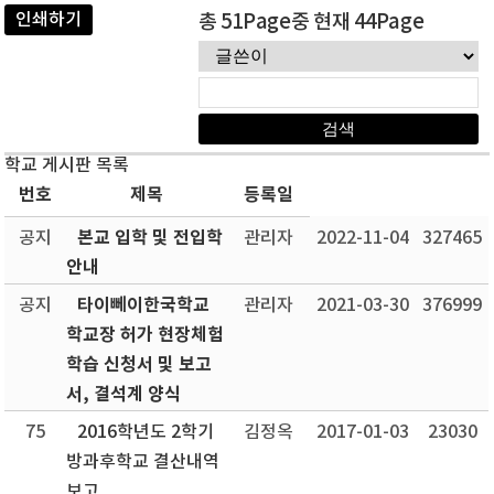
인쇄하기
총 51Page중 현재 44Page
학교 게시판 목록
번호
제목
등록일
본교 입학 및 전입학
공지
관리자
2022-11-04
327465
안내
타이뻬이한국학교
공지
관리자
2021-03-30
376999
학교장 허가 현장체험
학습 신청서 및 보고
서, 결석계 양식
75
2016학년도 2학기
김정옥
2017-01-03
23030
방과후학교 결산내역
보고