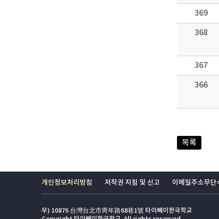
369
368
367
366
목록
개인정보처리방침
저작권 지침 및 신고
이메일주소무단
우) 10876 台灣台北市靑年路68巷1號 타이뻬이한국학교