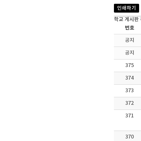
인쇄하기
학교 게시판
번호
공지
공지
375
374
373
372
371
370