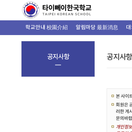
가
기
메
뉴
학교안내 校園介紹
알림마당 最新消息
대
공지사항
공지사
본 사이
회원은 
러한 게
문의바랍
개인정보