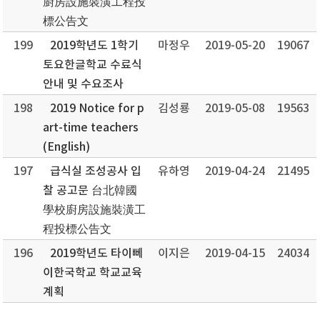
廚房設施裝潢工程投
標公告文
199
2019학년도 1학기
마정우
2019-05-20
19067
토요한글학교 수료식
안내 및 수요조사
198
2019 Notice for p
김성룡
2019-05-08
19563
art-time teachers
(English)
197
급식실 조성공사 입
유하영
2019-04-24
21495
찰 공고문 台北韓國
學校廚房設施裝潢工
程投標公告文
196
2019학년도 타이뻬
이지은
2019-04-15
24034
이한국학교 학교교육
계획