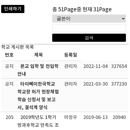
인쇄하기
총 51Page중 현재 31Page
학교 게시판 목록
번호
제목
등록일
본교 입학 및 전입학
공지
관리자
2022-11-04
327654
안내
타이뻬이한국학교
공지
관리자
2021-03-30
377230
학교장 허가 현장체험
학습 신청서 및 보고
서, 결석계 양식
205
2019학년도 1학기
마정우
2019-06-13
20940
방과후학교 만족도 조