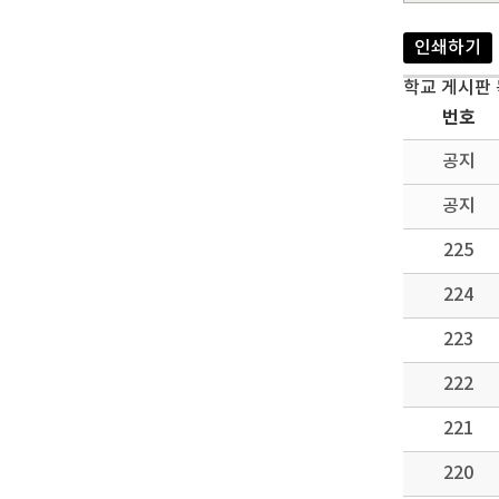
인쇄하기
학교 게시판
번호
공지
공지
225
224
223
222
221
220