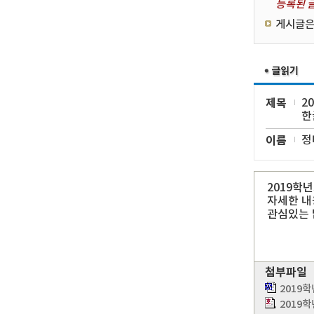
등록된 글
게시글은
제목
2
한
이름
정
2019학
자세한 내
관심있는 
첨부파일
2019
2019