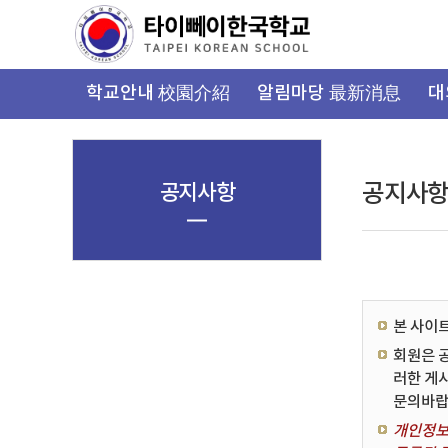
가
기
메
뉴
학교안내 校園介紹
알림마당 最新消息
대
공지사항
공지사
본 사이
회원은 
러한 게
문의바랍
개인정보