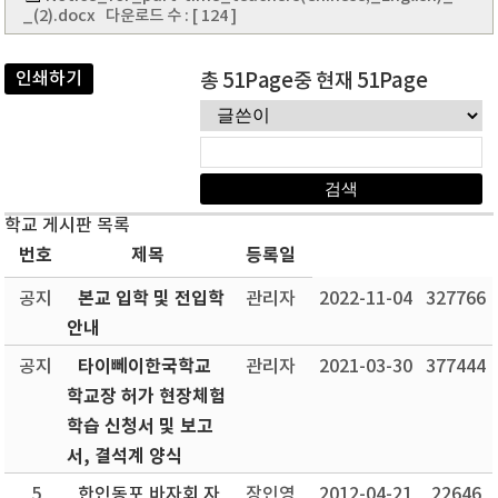
_(2).docx
다운로드 수 : [ 124 ]
인쇄하기
총 51Page중 현재 51Page
학교 게시판 목록
번호
제목
등록일
본교 입학 및 전입학
공지
관리자
2022-11-04
327766
안내
타이뻬이한국학교
공지
관리자
2021-03-30
377444
학교장 허가 현장체험
학습 신청서 및 보고
서, 결석계 양식
5
한인동포 바자회 자
장인영
2012-04-21
22646