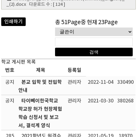
_(2).docx
다운로드 수 : [ 124 ]
인쇄하기
총 51Page중 현재 23Page
학교 게시판 목록
번호
제목
등록일
본교 입학 및 전입학
공지
관리자
2022-11-04
330490
안내
타이뻬이한국학교
공지
관리자
2021-03-30
380268
학교장 허가 현장체험
학습 신청서 및 보고
서, 결석계 양식
285
2021학년도 원격수
관리자
2021-05-19
18970