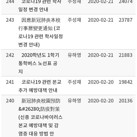
244
코로나19 관련 학사
주성재
2020-02-21
24074
일정 변경 안내
243
因應新冠肺炎本校
주성재
2020-02-21
23787
行事曆變更通知 (코
로나19 관련 학사일정
변경 안내)
242
2020학년도 1학기
유하영
2020-02-21
21883
통학버스 노선표 공
지
241
코로나19 관련 본교
주성재
2020-02-20
19842
추가 예방대책 안내
240
新冠肺炎校園預防
유하영
2020-02-20
20136
&#26280;防疫對策
(신종 코로나바이러스
본교 예방대책 및 감
염증 대응 방법 안