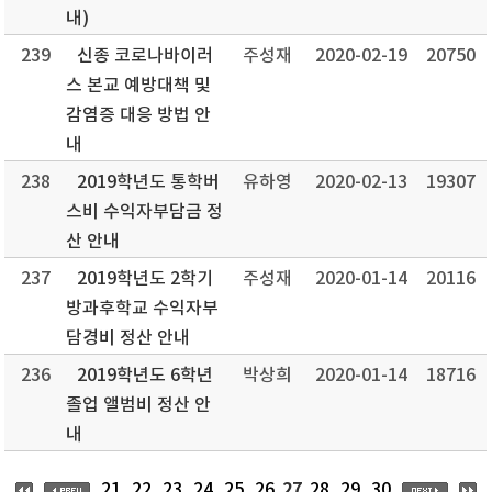
내)
239
신종 코로나바이러
주성재
2020-02-19
20750
스 본교 예방대책 및
감염증 대응 방법 안
내
238
2019학년도 통학버
유하영
2020-02-13
19307
스비 수익자부담금 정
산 안내
237
2019학년도 2학기
주성재
2020-01-14
20116
방과후학교 수익자부
담경비 정산 안내
236
2019학년도 6학년
박상희
2020-01-14
18716
졸업 앨범비 정산 안
내
27
21
22
23
24
25
26
28
29
30