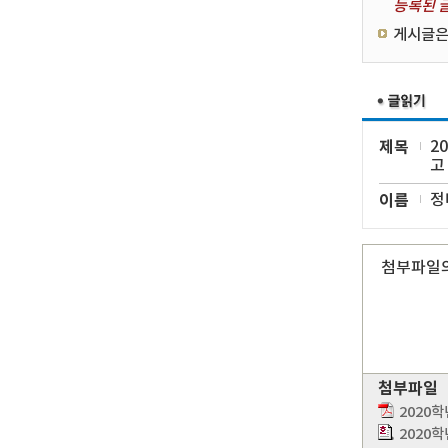
등록된 글
게시글은
제목
2
고
이름
정
첨부파일의
첨부파일
2020
2020