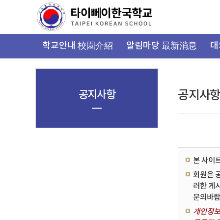
가
기
메
뉴
학교안내 校園介紹
알림마당 最新消息
대
공지사항
공지사
본 사이
회원은 
러한 게
문의바랍
개인정보