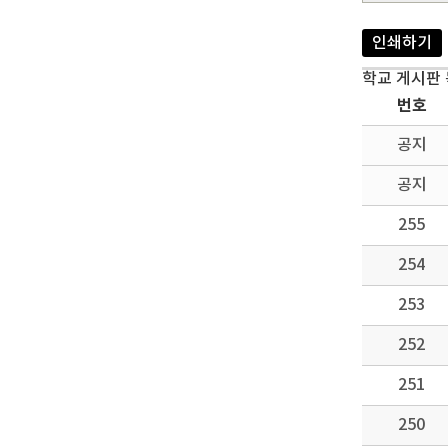
인쇄하기
학교 게시판
번호
공지
공지
255
254
253
252
251
250