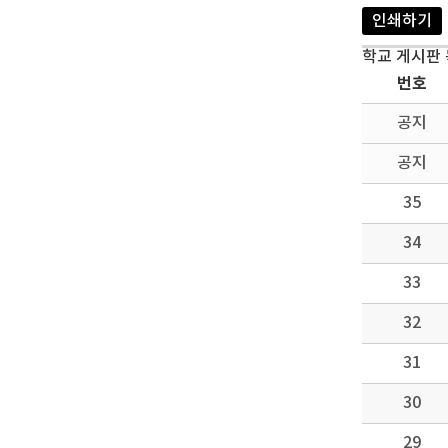
인쇄하기
학교 게시판
번호
공지
공지
35
34
33
32
31
30
29