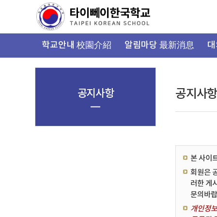
가
기
메
뉴
학교안내 校園介紹
알림마당 最新消息
대
공지사항
공지사
본 사이
회원은 
러한 게
문의바랍
개인정보