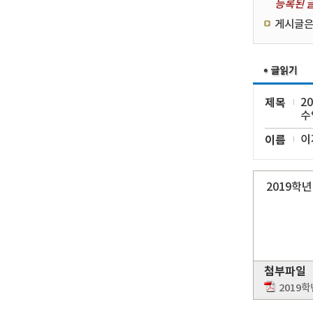
등록된 글
게시글은
제목
2
수
이름
이
2019학
첨부파일
2019