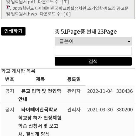
및 입학원서.pdf
다운로드 수 : [ 7 ]
2025학년도 타이뻬이한국학교병설유치원 조기입학생 모집 공고문
및 입학원서.hwp
다운로드 수 : [ 8 ]
인쇄하기
총 51Page중 현재 23Page
학교 게시판 목록
번호
제목
등록일
본교 입학 및 전입학
공지
관리자
2022-11-04
330436
안내
타이뻬이한국학교
공지
관리자
2021-03-30
380200
학교장 허가 현장체험
학습 신청서 및 보고
서, 결석계 양식