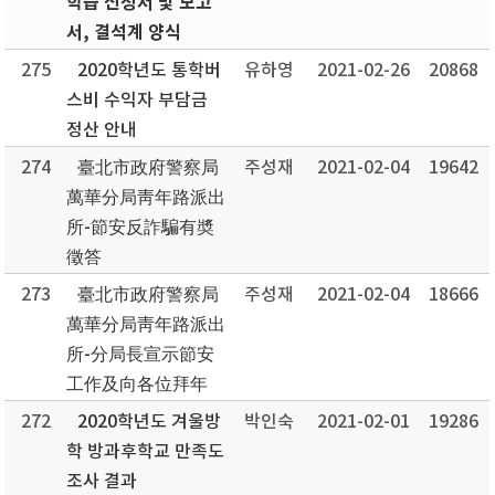
학습 신청서 및 보고
서, 결석계 양식
275
2020학년도 통학버
유하영
2021-02-26
20868
스비 수익자 부담금
정산 안내
274
臺北市政府警察局
주성재
2021-02-04
19642
萬華分局靑年路派出
所-節安反詐騙有奬
徵答
273
臺北市政府警察局
주성재
2021-02-04
18666
萬華分局靑年路派出
所-分局長宣示節安
工作及向各位拜年
272
2020학년도 겨울방
박인숙
2021-02-01
19286
학 방과후학교 만족도
조사 결과