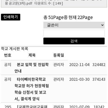
용 공고문(3차).pdf
다운로드 수 : [ 149 ]
인쇄하기
총 51Page중 현재 22Page
학교 게시판 목록
번호
제목
등록일
본교 입학 및 전입학
공지
관리자
2022-11-04
324482
안내
타이뻬이한국학교
공지
관리자
2021-03-30
374143
학교장 허가 현장체험
학습 신청서 및 보고
서, 결석계 양식
295
[국제한국어교육재
관리자
2021-07-09
18242