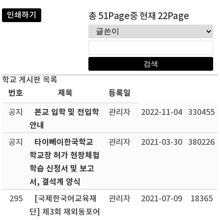
인쇄하기
총 51Page중 현재 22Page
학교 게시판 목록
번호
제목
등록일
본교 입학 및 전입학
공지
관리자
2022-11-04
330455
안내
타이뻬이한국학교
공지
관리자
2021-03-30
380226
학교장 허가 현장체험
학습 신청서 및 보고
서, 결석계 양식
295
[국제한국어교육재
관리자
2021-07-09
18365
단] 제3회 재외동포어