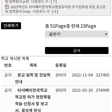
및 입학원서.pdf
다운로드 수 : [ 7 ]
2025학년도 타이뻬이한국학교병설유치원 조기입학생 모집 공고문
및 입학원서.hwp
다운로드 수 : [ 8 ]
인쇄하기
총 51Page중 현재 23Page
학교 게시판 목록
번호
제목
등록일
본교 입학 및 전입학
공지
관리자
2022-11-04
327465
안내
타이뻬이한국학교
공지
관리자
2021-03-30
376999
학교장 허가 현장체험
학습 신청서 및 보고
서, 결석계 양식