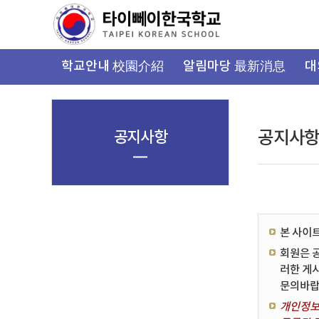
가
기
메
뉴
학교안내 校園介紹
알림마당 最新消息
대
공지사항
공지사
본 사이
회원은 
러한 게
문의바랍
개인정보