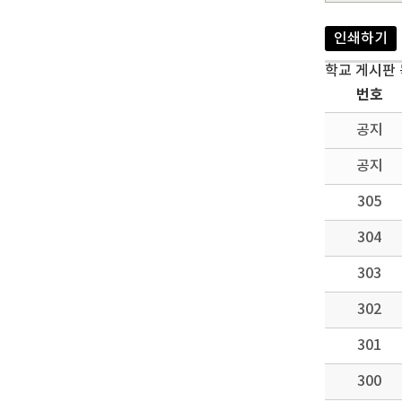
인쇄하기
학교 게시판
번호
공지
공지
305
304
303
302
301
300