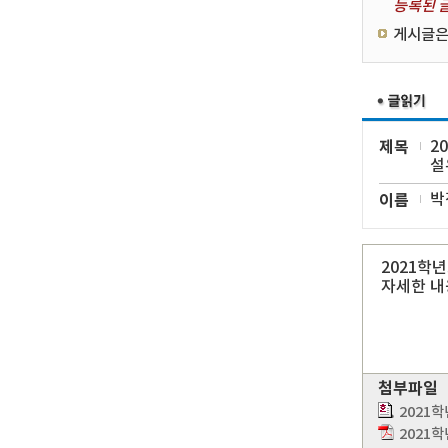
등록된 글
게시글은
제목
2
설
이름
박
2021학
자세한 내
첨부파일
2021
2021