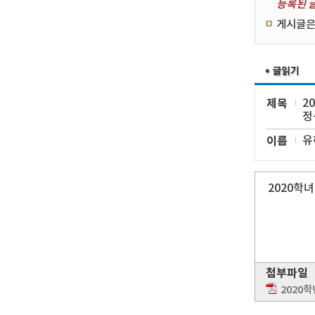
등록된 글
게시글은
제목
2
정
이름
유
2020학
첨부파일
2020