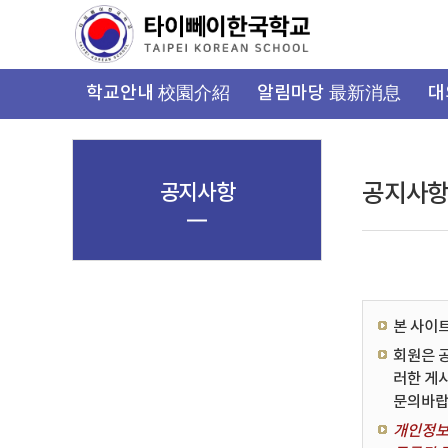
가
기
메
뉴
학교안내 校園介紹
알림마당 最新消息
대
공지사항
공지사
본 사이
회원은 
러한 게
문의바랍
개인정보