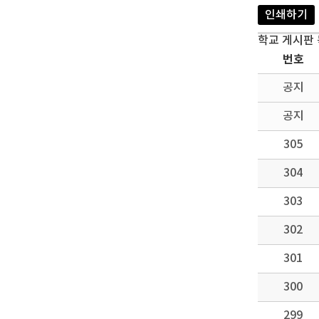
인쇄하기
학교 게시판
번호
공지
공지
305
304
303
302
301
300
299