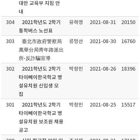
대만 교육부 지침 안
내
304
2021학년도 2학기
유하영
2021-08-31
20150
통학버스 노선표
303
臺北市政府警察局
류멍산
2021-08-30
16760
萬華分局靑年路派出
所-反詐騙宣導
302
2021학년도 2학기
박정민
2021-08-26
18396
타이뻬이한국학교 병
설유치원 신입생 모
집
301
2021학년도 2학기
박정민
2021-08-25
15517
타이뻬이한국학교 병
설유치원 보조원 채용
공고