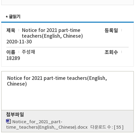
제목
Notice for 2021 part-time
등록일
teachers(English, Chinese)
2020-11-30
이름
주성재
조회수
18289
Notice for 2021 part-time teachers(English,
Chinese)
첨부파일
Notice_for_2021_part-
time_teachers(English,_Chinese).docx
다운로드 수 : [ 55 ]