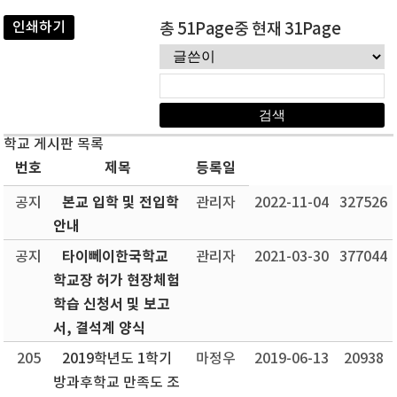
인쇄하기
총 51Page중 현재 31Page
학교 게시판 목록
번호
제목
등록일
본교 입학 및 전입학
공지
관리자
2022-11-04
327526
안내
타이뻬이한국학교
공지
관리자
2021-03-30
377044
학교장 허가 현장체험
학습 신청서 및 보고
서, 결석계 양식
205
2019학년도 1학기
마정우
2019-06-13
20938
방과후학교 만족도 조