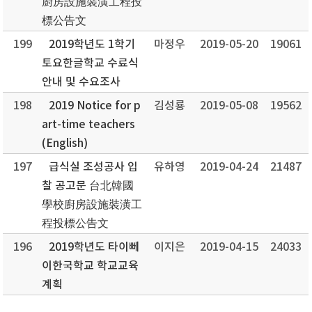
廚房設施裝潢工程投
標公告文
199
2019학년도 1학기
마정우
2019-05-20
19061
토요한글학교 수료식
안내 및 수요조사
198
2019 Notice for p
김성룡
2019-05-08
19562
art-time teachers
(English)
197
급식실 조성공사 입
유하영
2019-04-24
21487
찰 공고문 台北韓國
學校廚房設施裝潢工
程投標公告文
196
2019학년도 타이뻬
이지은
2019-04-15
24033
이한국학교 학교교육
계획