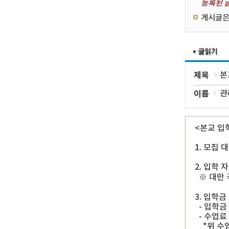
등록된 글
게시글은
제목
본
이름
관
<본교 입
1. 모집 
2. 입학 
※ 대만 
3. 입학금
- 입학금 
- 수업료 
*위 수업