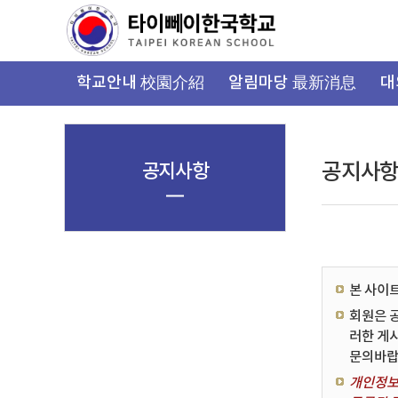
가
기
메
뉴
학교안내 校園介紹
알림마당 最新消息
대
공지사항
공지사
본 사이
회원은 
러한 게
문의바랍
개인정보