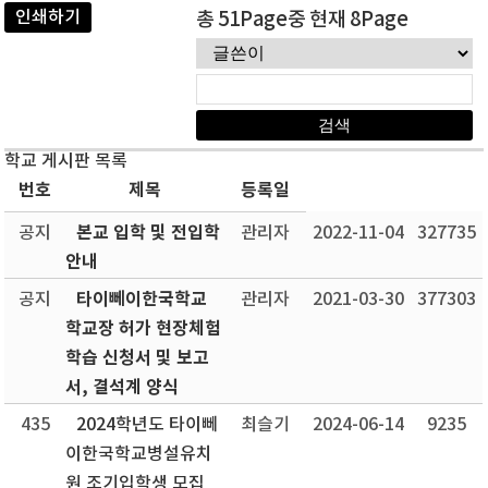
인쇄하기
총 51Page중 현재 8Page
학교 게시판 목록
번호
제목
등록일
본교 입학 및 전입학
공지
관리자
2022-11-04
327735
안내
타이뻬이한국학교
공지
관리자
2021-03-30
377303
학교장 허가 현장체험
학습 신청서 및 보고
서, 결석계 양식
435
2024학년도 타이뻬
최슬기
2024-06-14
9235
이한국학교병설유치
원 조기입학생 모집