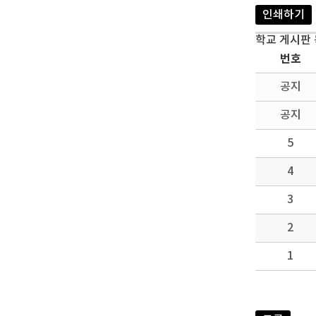
인쇄하기
학교 게시판
번호
공지
공지
5
4
3
2
1