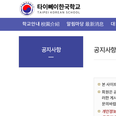
가
기
메
뉴
학교안내 校園介紹
알림마당 最新消息
대
공지사항
공지사
본 사이
회원은 
러한 게
문의바랍
개인정보