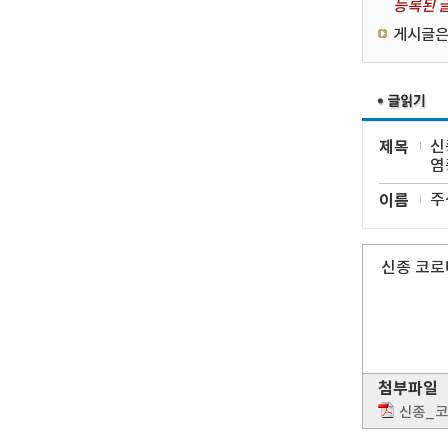
등록된 글
게시글은
제목
신
염
이름
주
신종 코로
첨부파일
신종_코