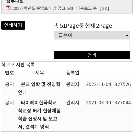
첨부파일
202６학년도 수업료 인상 공고.pdf
다운로드 수 : [ 28 ]
인쇄하기
총 51Page중 현재 2Page
학교 게시판 목록
번호
제목
등록일
본교 입학 및 전입학
공지
관리자
2022-11-04
327526
안내
타이뻬이한국학교
공지
관리자
2021-03-30
377044
학교장 허가 현장체험
학습 신청서 및 보고
서, 결석계 양식