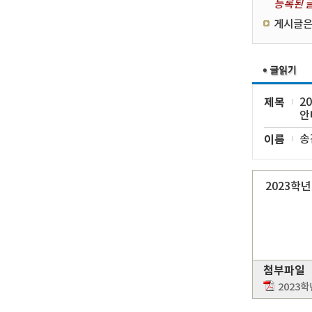
등록된 글
게시글은
제목
2
안
이름
송
2023학
첨부파일
2023학