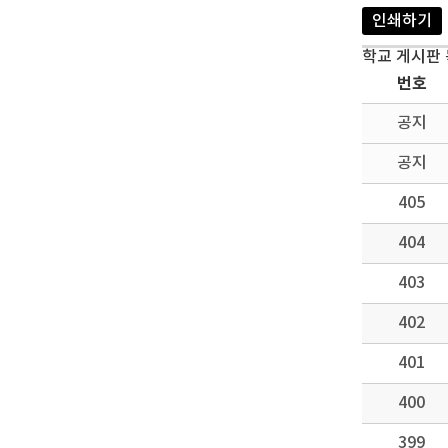
인쇄하기
학교 게시판
번호
공지
공지
405
404
403
402
401
400
399