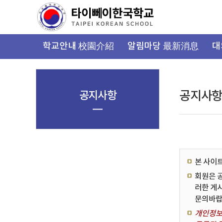
가
기
메
뉴
학교안내 校園介紹
알림마당 最新消息
대
공지사항
공지사
본 사이
회원은 
러한 게
문의바랍
개인정보