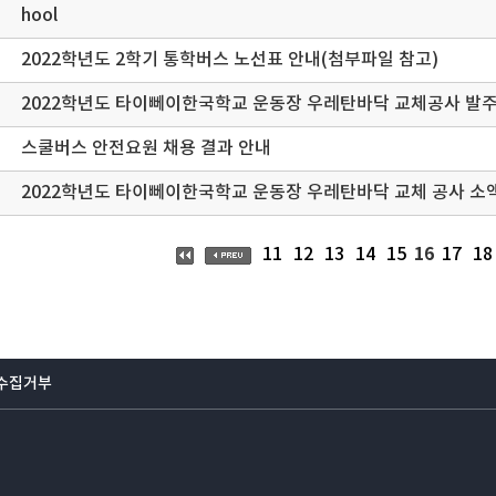
hool
2022학년도 2학기 통학버스 노선표 안내(첨부파일 참고)
2022학년도 타이뻬이한국학교 운동장 우레탄바닥 교체공사 발
스쿨버스 안전요원 채용 결과 안내
2022학년
16
11
12
13
14
15
17
18
수집거부