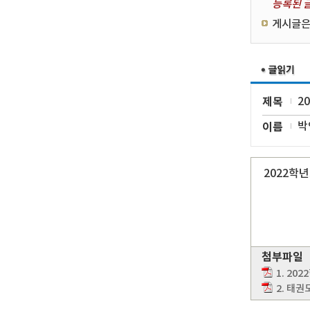
등록된 글
게시글은
제목
2
이름
박
2022학
첨부파일
1. 20
2. 태권