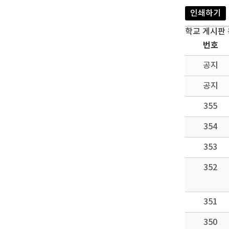
인쇄하기
학교 게시판
번호
공지
공지
355
354
353
352
351
350