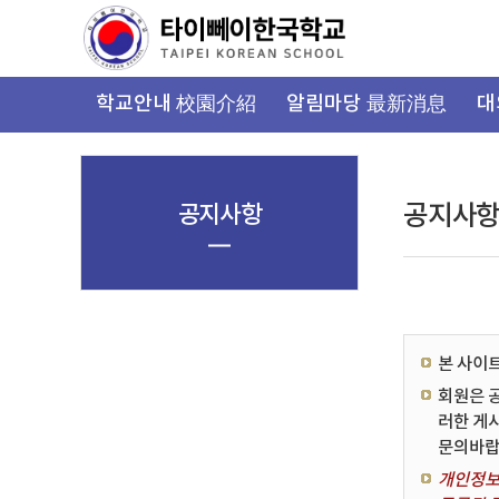
가
기
메
뉴
학교안내 校園介紹
알림마당 最新消息
대
공지사항
공지사
본 사이
회원은 
러한 게
문의바랍
개인정보