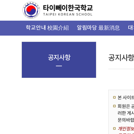
가
기
메
뉴
학교안내 校園介紹
알림마당 最新消息
대
공지사항
공지사
본 사이
회원은 
러한 게
문의바랍
개인정보