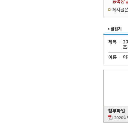
등록된 글
게시글은
제목
2
조
이름
이
첨부파일
2020