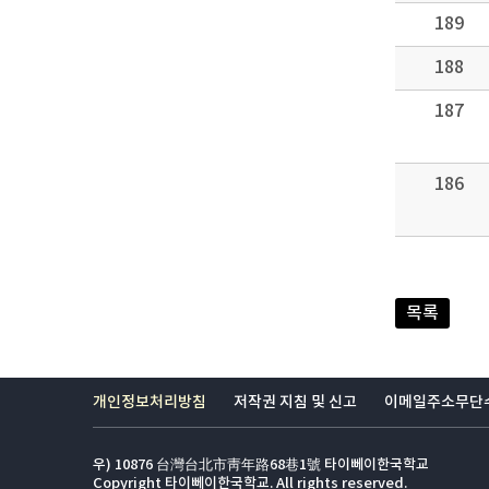
189
188
187
186
목록
개인정보처리방침
저작권 지침 및 신고
이메일주소무단
우) 10876 台灣台北市靑年路68巷1號 타이뻬이한국학교
Copyright 타이뻬이한국학교. All rights reserved.