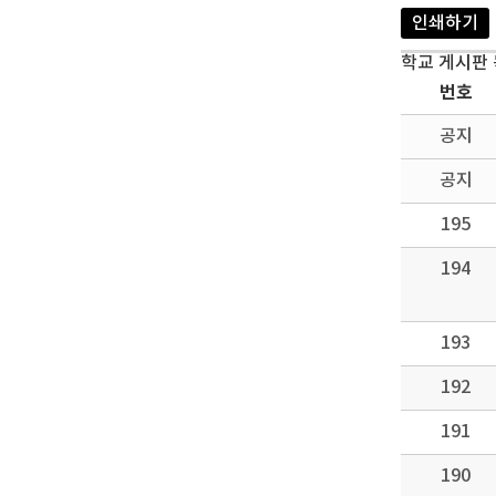
인쇄하기
학교 게시판
번호
공지
공지
195
194
193
192
191
190