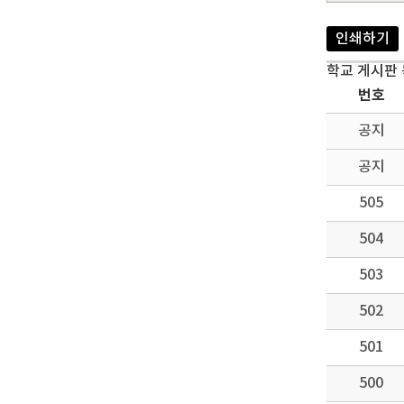
인쇄하기
학교 게시판
번호
공지
공지
505
504
503
502
501
500