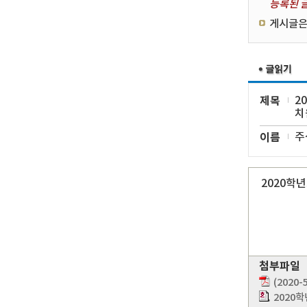
등록된 글
게시글은
제목
2
치
이름
주
2020학
첨부파일
(202
2020