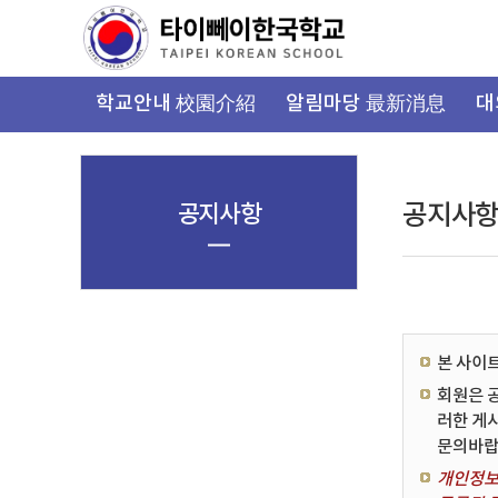
가
기
메
뉴
학교안내 校園介紹
알림마당 最新消息
대
공지사항
공지사
본 사이
회원은 
러한 게
문의바랍
개인정보