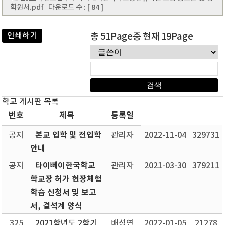
학원서.pdf
다운로드 수 : [ 84 ]
인쇄하기
총 51Page중 현재 19Page
학교 게시판 목록
번호
제목
등록일
본교 입학 및 전입학
공지
관리자
2022-11-04
329731
안내
타이뻬이한국학교
공지
관리자
2021-03-30
379211
학교장 허가 현장체험
학습 신청서 및 보고
서, 결석계 양식
325
2021학년도 2학기
배성연
2022-01-05
21278