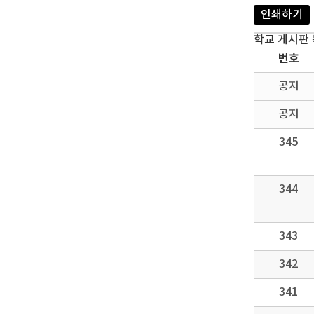
인쇄하기
학교 게시판
번호
공지
공지
345
344
343
342
341