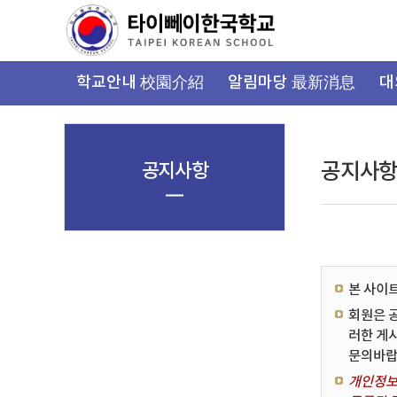
가
기
메
뉴
학교안내 校園介紹
알림마당 最新消息
대
공지사항
공지사
본 사이
회원은 
러한 게
문의바랍
개인정보