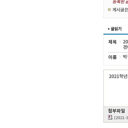
등록된 글
게시글은
제목
2
경
이름
박
2021학
첨부파일
(2021