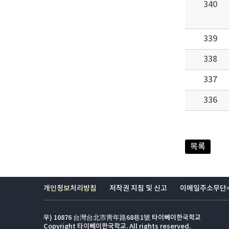
340
339
338
337
336
목록
개인정보처리방침
저작권 지침 및 신고
이메일주소무단
우) 10876 台灣台北市靑年路68巷1號 타이뻬이한국학교
Copyright 타이뻬이한국학교. All rights reserved.