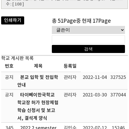
수 : [ 108 ]
인쇄하기
총 51Page중 현재 17Page
학교 게시판 목록
번호
제목
등록일
본교 입학 및 전입학
공지
관리자
2022-11-04
327525
안내
타이뻬이한국학교
공지
관리자
2021-03-30
377044
학교장 허가 현장체험
학습 신청서 및 보고
서, 결석계 양식
345
2022 2 semester
김민수
2022-07-12
15246