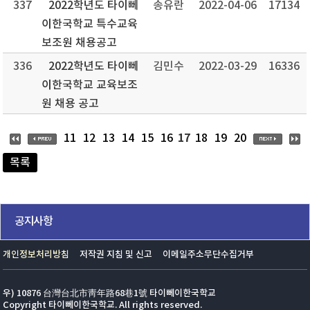
337
2022학년도 타이뻬
송유란
2022-04-06
17134
이한국학교 특수교육
보조원 채용공고
336
2022학년도 타이뻬
김민수
2022-03-29
16336
이한국학교 교육보조
원 채용 공고
17
11
12
13
14
15
16
18
19
20
목록
공지사항
개인정보처리방침
저작권 지침 및 신고
이메일주소무단수집거부
우) 10876 台灣台北市靑年路68巷1號 타이뻬이한국학교
Copyright 타이뻬이한국학교. All rights reserved.