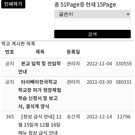
인쇄하기
총 51Page중 현재 15Page
학교 게시판 목록
번호
제목
등록일
본교 입학 및 전입학
공지
관리자
2022-11-04
330555
안내
타이뻬이한국학교
공지
관리자
2021-03-30
380331
학교장 허가 현장체험
학습 신청서 및 보고
서, 결석계 양식
365
[정상 급식 안내] 12
송간희
2022-12-14
12796
월 15일과 12월 16일
메뉴 정상 급식 안내