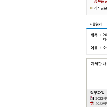
등록된 글
게시글은
제목
2
채
이름
주
자세한 내
첨부파일
2022
2022