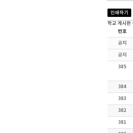
인쇄하기
학교 게시판
번호
공지
공지
385
384
383
382
381