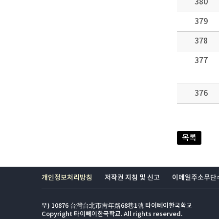
380
379
378
377
376
목록
개인정보처리방침
저작권 지침 및 신고
이메일주소무단
우) 10876 台灣台北市靑年路68巷1號 타이뻬이한국학교
Copyright 타이뻬이한국학교. All rights reserved.