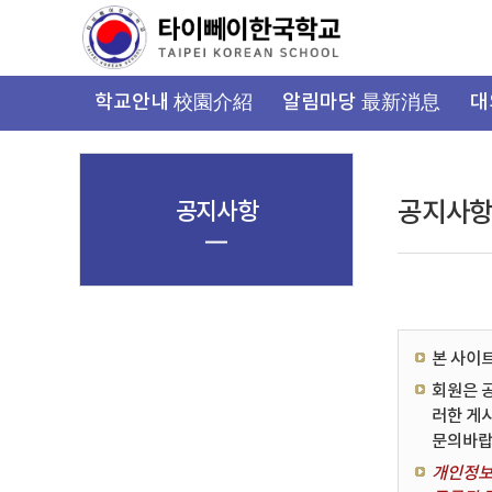
가
기
메
뉴
학교안내 校園介紹
알림마당 最新消息
대
공지사항
공지사
본 사이
회원은 
러한 게
문의바랍
개인정보